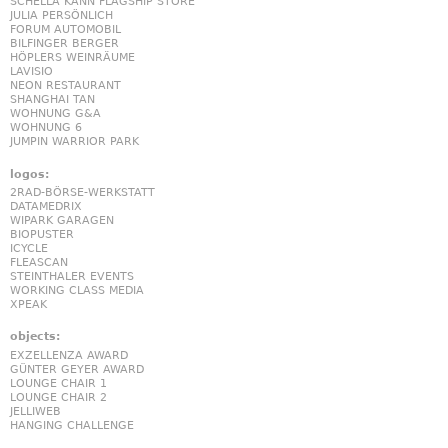
SCHELLA KANN FLAGSHIP STORE
JULIA PERSÖNLICH
FORUM AUTOMOBIL
BILFINGER BERGER
HÖPLERS WEINRÄUME
LAVISIO
NEON RESTAURANT
SHANGHAI TAN
WOHNUNG G&A
WOHNUNG 6
JUMPIN WARRIOR PARK
logos:
2RAD-BÖRSE-WERKSTATT
DATAMEDRIX
WIPARK GARAGEN
BIOPUSTER
ICYCLE
FLEASCAN
STEINTHALER EVENTS
WORKING CLASS MEDIA
XPEAK
objects:
EXZELLENZA AWARD
GÜNTER GEYER AWARD
LOUNGE CHAIR 1
LOUNGE CHAIR 2
JELLIWEB
HANGING CHALLENGE