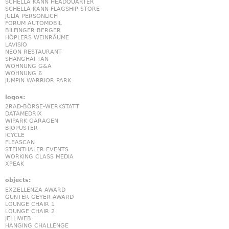
SCHELLA KANN HEADQUARTER
SCHELLA KANN FLAGSHIP STORE
JULIA PERSÖNLICH
FORUM AUTOMOBIL
BILFINGER BERGER
HÖPLERS WEINRÄUME
LAVISIO
NEON RESTAURANT
SHANGHAI TAN
WOHNUNG G&A
WOHNUNG 6
JUMPIN WARRIOR PARK
logos:
2RAD-BÖRSE-WERKSTATT
DATAMEDRIX
WIPARK GARAGEN
BIOPUSTER
ICYCLE
FLEASCAN
STEINTHALER EVENTS
WORKING CLASS MEDIA
XPEAK
objects:
EXZELLENZA AWARD
GÜNTER GEYER AWARD
LOUNGE CHAIR 1
LOUNGE CHAIR 2
JELLIWEB
HANGING CHALLENGE