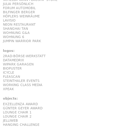
JULIA PERSÖNLICH
FORUM AUTOMOBIL
BILFINGER BERGER
HÖPLERS WEINRÄUME
LAVISIO
NEON RESTAURANT
SHANGHAI TAN
WOHNUNG G&A
WOHNUNG 6
JUMPIN WARRIOR PARK
logos:
2RAD-BÖRSE-WERKSTATT
DATAMEDRIX
WIPARK GARAGEN
BIOPUSTER
ICYCLE
FLEASCAN
STEINTHALER EVENTS
WORKING CLASS MEDIA
XPEAK
objects:
EXZELLENZA AWARD
GÜNTER GEYER AWARD
LOUNGE CHAIR 1
LOUNGE CHAIR 2
JELLIWEB
HANGING CHALLENGE