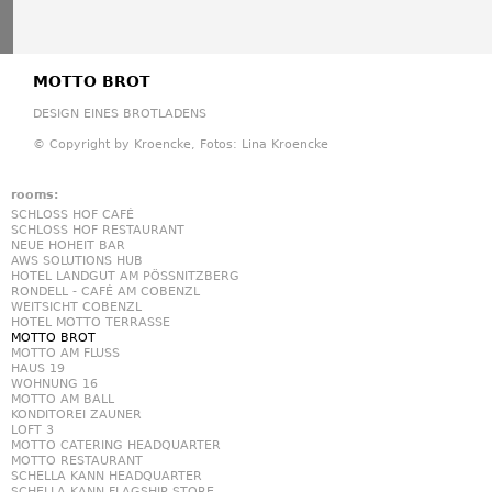
MOTTO BROT
DESIGN EINES BROTLADENS
© Copyright by Kroencke, Fotos: Lina Kroencke
rooms:
SCHLOSS HOF CAFÉ
SCHLOSS HOF RESTAURANT
NEUE HOHEIT BAR
AWS SOLUTIONS HUB
HOTEL LANDGUT AM PÖSSNITZBERG
RONDELL - CAFÉ AM COBENZL
WEITSICHT COBENZL
HOTEL MOTTO TERRASSE
MOTTO BROT
MOTTO AM FLUSS
HAUS 19
WOHNUNG 16
MOTTO AM BALL
KONDITOREI ZAUNER
LOFT 3
MOTTO CATERING HEADQUARTER
MOTTO RESTAURANT
SCHELLA KANN HEADQUARTER
SCHELLA KANN FLAGSHIP STORE