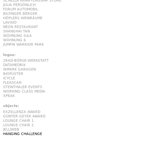
SCHELLA KANN FLAGSHIP STORE
JULIA PERSÖNLICH
FORUM AUTOMOBIL
BILFINGER BERGER
HÖPLERS WEINRÄUME
LAVISIO
NEON RESTAURANT
SHANGHAI TAN
WOHNUNG G&A
WOHNUNG 6
JUMPIN WARRIOR PARK
logos:
2RAD-BÖRSE-WERKSTATT
DATAMEDRIX
WIPARK GARAGEN
BIOPUSTER
ICYCLE
FLEASCAN
STEINTHALER EVENTS
WORKING CLASS MEDIA
XPEAK
objects:
EXZELLENZA AWARD
GÜNTER GEYER AWARD
LOUNGE CHAIR 1
LOUNGE CHAIR 2
JELLIWEB
HANGING CHALLENGE